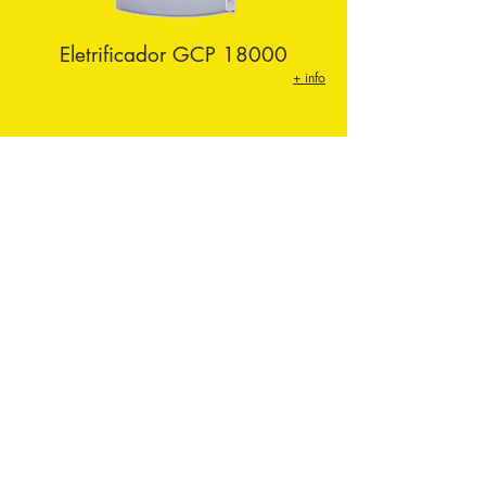
Eletrificador
GCP 18000
+ info
Av. Washington Soares, 4567, Loja 11 -
Sapiranga
CEP:
60.833-005
- Fortaleza - Ceará