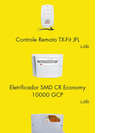
Controle Remoto TX-Fit JFL
+ info
Eletrificador
SMD CR Economy
10000 GCP
+ info